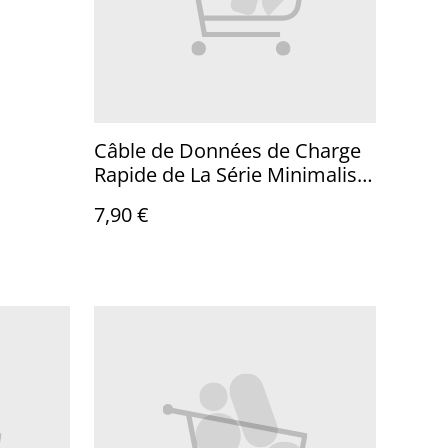
Câble de Données de Charge
Rapide de La Série Minimaliste
Baseus Type-C Vers Type-C
7,90 €
100W