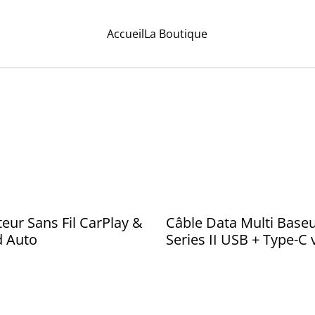
Accueil
La Boutique
eur Sans Fil CarPlay &
Câble Data Multi Baseu
d Auto
Series II USB + Type-C 
Type-C + microUSB +
Lightning