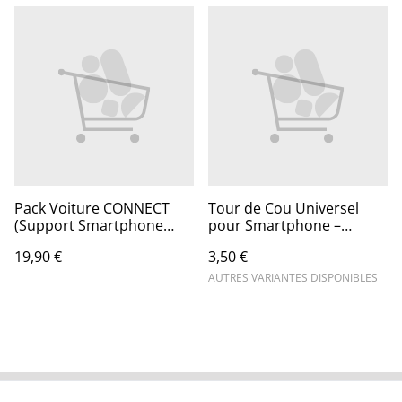
Pack Voiture CONNECT
Tour de Cou Universel
(Support Smartphone
pour Smartphone –
Magnétique + Chargeur
Multicolore
19,90 €
3,50 €
Allume-Cigare + Cable 3 en
1)
AUTRES VARIANTES DISPONIBLES